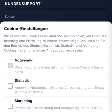
KUNDENSUPPORT
Kontakt
2-Jahrescheck & Retter packen
Cookie-Einstellungen
Vittorazi Service
Datenschutzerklärung
Wir verwenden Cookies und ähnliche Technologien, um Ihnen die
bestmögliche Erfahrung zu bieten. Notwendige Cookies sind für
AGB
den Betrieb des Shops erforderlich. Statistik- und Marketing-
Widerrufsrecht
Cookies helfen uns, unser Angebot zu verbessern.
Vertrag widerrufen
Notwendig
Impressum
Cookie-Einstellungen
Warenkorb, Spracheinstellungen, Cookie-Consent (immer
aktiv)
Barrierefreiheit
Sitemap
Statistik
Anonyme Nutzungsanalyse zur Verbesserung des Shops
(Google Analytics)
PARTNER & MARKEN
Marketing
Vittorazi Motoren MY25
Personalisierte Werbung und Retargeting (Meta, TikTok,