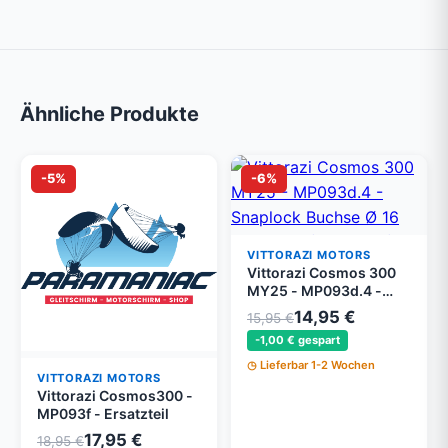
Ähnliche Produkte
-5%
-6%
VITTORAZI MOTORS
Vittorazi Cosmos 300
MY25 - MP093d.4 -
Schnappverschluss-
14,95 €
15,95 €
Buchse Ø 16 mm, Grau
-1,00 € gespart
(Set von 4)
Lieferbar 1-2 Wochen
VITTORAZI MOTORS
Vittorazi Cosmos300 -
MP093f - Ersatzteil
17,95 €
18,95 €