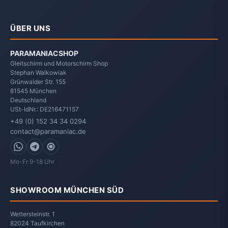
ÜBER UNS
PARAMANIACSHOP
Gleitschirm und Motorschirm Shop
Stephan Walkowiak
Grünwalder Str. 155
81545
München
Deutschland
USt-IdNr.: DE216471157
+49 (0) 152 34 34 0294
contact@paramaniac.de
WhatsApp
Telegram
Signal
Mo-Fr 9-18 Uhr
SHOWROOM MÜNCHEN SÜD
Wettersteinstr. 1
82024 Taufkirchen