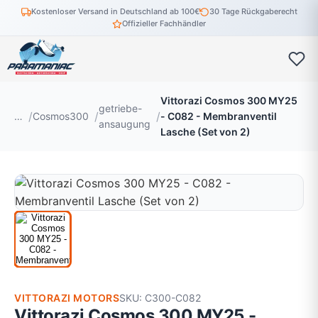
Kostenloser Versand in Deutschland ab 100€
30 Tage Rückgaberecht
Offizieller Fachhändler
Vittorazi Cosmos 300 MY25
getriebe-
…
Cosmos300
- C082 - Membranventil
ansaugung
Lasche (Set von 2)
VITTORAZI MOTORS
SKU: C300-C082
Vittorazi Cosmos 300 MY25 -