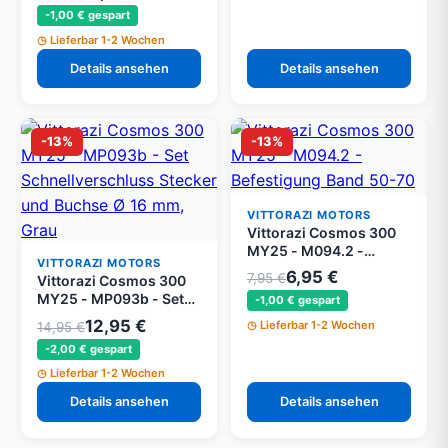
-1,00 € gespart
Lieferbar 1-2 Wochen
Details ansehen
Details ansehen
-13%
-13%
VITTORAZI MOTORS
Vittorazi Cosmos 300
MY25 - M094.2 -
VITTORAZI MOTORS
Befestigung Band 50-
6,95 €
7,95 €
Vittorazi Cosmos 300
70 mm (Set von 2)
MY25 - MP093b - Set
-1,00 € gespart
Schnellverschluss
12,95 €
Lieferbar 1-2 Wochen
14,95 €
Stecker und Buchse Ø
-2,00 € gespart
16 mm, Grau
Lieferbar 1-2 Wochen
Details ansehen
Details ansehen