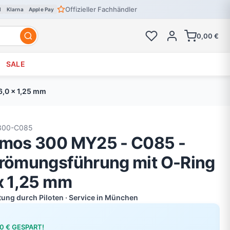
Offizieller Fachhändler
l
Klarna
Apple Pay
0,00 €
SALE
6,0 x 1,25 mm
300-C085
smos 300 MY25 - C085 -
trömungsführung mit O-Ring
 x 1,25 mm
atung durch Piloten · Service in München
00 € GESPART!