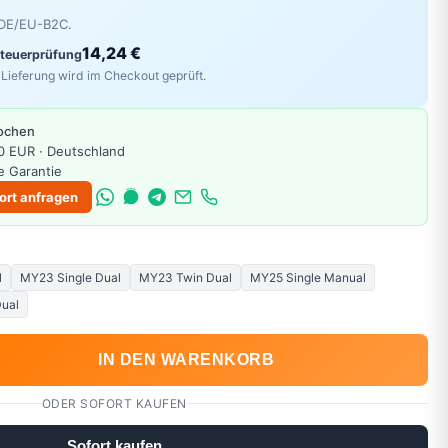
r DE/EU-B2C.
14,24 €
Steuerprüfung
Lieferung wird im Checkout geprüft.
Wochen
0 EUR · Deutschland
e Garantie
ort anfragen
l
MY23 Single Dual
MY23 Twin Dual
MY25 Single Manual
ual
IN DEN WARENKORB
ODER SOFORT KAUFEN
Sofort kaufen