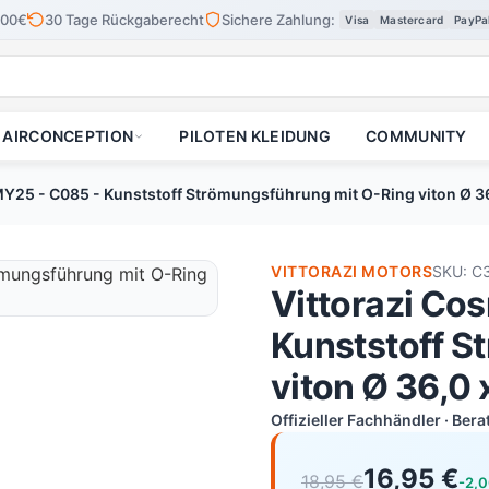
100€
30 Tage Rückgaberecht
Sichere Zahlung:
Visa
Mastercard
PayPa
AIRCONCEPTION
PILOTEN KLEIDUNG
COMMUNITY
Y25 - C085 - Kunststoff Strömungsführung mit O-Ring viton Ø 3
VITTORAZI MOTORS
SKU: C
Vittorazi Co
Kunststoff S
viton Ø 36,0
Offizieller Fachhändler · Ber
16,95 €
18,95 €
-2,