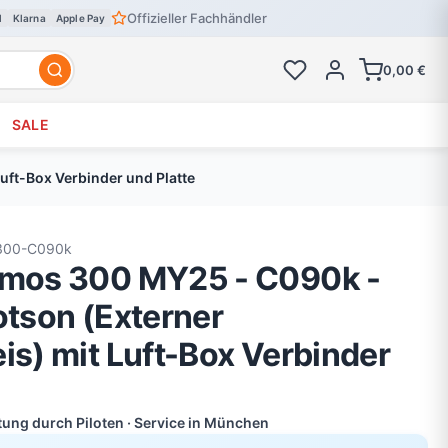
Offizieller Fachhändler
l
Klarna
Apple Pay
0,00 €
SALE
uft-Box Verbinder und Platte
300-C090k
smos 300 MY25 - C090k -
otson (Externer
is) mit Luft-Box Verbinder
atung durch Piloten · Service in München