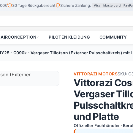
100€
30 Tage Rückgaberecht
Sichere Zahlung:
Visa
Mastercard
PayPa
AIRCONCEPTION
PILOTEN KLEIDUNG
COMMUNITY
25 - C090k - Vergaser Tillotson (Externer Pulsschaltkreis) mit L
VITTORAZI MOTORS
SKU: C
Vittorazi Co
Vergaser Till
Pulsschaltkre
und Platte
Offizieller Fachhändler · Ber