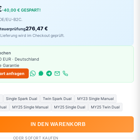
€
-40,00 € GESPART!
r DE/EU-B2C.
276,47 €
Steuerprüfung
Lieferung wird im Checkout geprüft.
Wochen
0 EUR · Deutschland
e Garantie
ort anfragen
l
Single Spark Dual
Twin Spark Dual
MY23 Single Manual
Dual
MY25 Single Manual
MY25 Single Dual
MY25 Twin Dual
IN DEN WARENKORB
ODER SOFORT KAUFEN