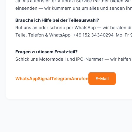
Ja. Als autorisierter Vittorazi Service Partner bieten
einsenden — wir kümmern uns um alles und senden ihn 
Brauche ich Hilfe bei der Teileauswahl?
Ruf uns an oder schreib per WhatsApp — wir beraten d
Teile. Telefon & WhatsApp: +49 152 34340294, Mo–Fr 9
Fragen zu diesem Ersatzteil?
Schick uns Motormodell und IPC-Nummer — wir helfen s
WhatsApp
Signal
Telegram
Anrufen
E-Mail