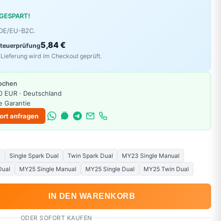
 GESPART!
r DE/EU-B2C.
5,84 €
Steuerprüfung
Lieferung wird im Checkout geprüft.
Wochen
0 EUR · Deutschland
e Garantie
ort anfragen
l
Single Spark Dual
Twin Spark Dual
MY23 Single Manual
Dual
MY25 Single Manual
MY25 Single Dual
MY25 Twin Dual
IN DEN WARENKORB
ODER SOFORT KAUFEN