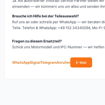
Ja. Als autorisierter Vittorazi Service Partner bieten
einsenden — wir kümmern uns um alles und senden ihn 
Brauche ich Hilfe bei der Teileauswahl?
Ruf uns an oder schreib per WhatsApp — wir beraten d
Teile. Telefon & WhatsApp: +49 152 34340294, Mo–Fr 9
Fragen zu diesem Ersatzteil?
Schick uns Motormodell und IPC-Nummer — wir helfen s
WhatsApp
Signal
Telegram
Anrufen
E-Mail