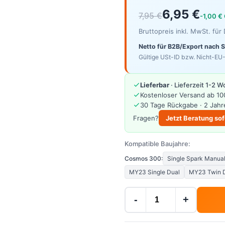
6,95 €
7,95 €
-1,00 €
Bruttopreis inkl. MwSt. fü
Netto für B2B/Export nach 
Gültige USt-ID bzw. Nicht-EU-
Lieferbar
· Lieferzeit 1-2 
Kostenloser Versand ab 10
30 Tage Rückgabe · 2 Jahr
Fragen?
Jetzt Beratung sof
Kompatible Baujahre:
Cosmos 300:
Single Spark Manua
MY23 Single Dual
MY23 Twin 
-
+