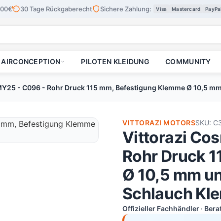
100€
30 Tage Rückgaberecht
Sichere Zahlung:
Visa
Mastercard
PayPa
AIRCONCEPTION
PILOTEN KLEIDUNG
COMMUNITY
MY25 - C096 - Rohr Druck 115 mm, Befestigung Klemme Ø 10,5 m
VITTORAZI MOTORS
SKU: C
Vittorazi Co
Rohr Druck 1
Ø 10,5 mm un
Schlauch Kl
Offizieller Fachhändler · Ber