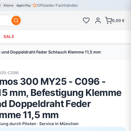
Offizieller Fachhändler
l
Klarna
Apple Pay
0,00 €
SALE
m und Doppeldraht Feder Schlauch Klemme 11,5 mm
300-C096
smos 300 MY25 - C096 -
15 mm, Befestigung Klemme
d Doppeldraht Feder
emme 11,5 mm
atung durch Piloten · Service in München