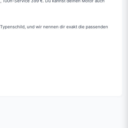
 €, 100h-Service 399 €. Du kannst deinen Motor auch
Typenschild, und wir nennen dir exakt die passenden