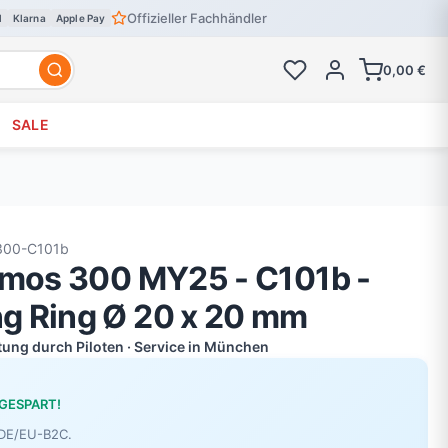
Offizieller Fachhändler
l
Klarna
Apple Pay
0,00 €
SALE
300-C101b
smos 300 MY25 - C101b -
g Ring Ø 20 x 20 mm
atung durch Piloten · Service in München
 GESPART!
r DE/EU-B2C.