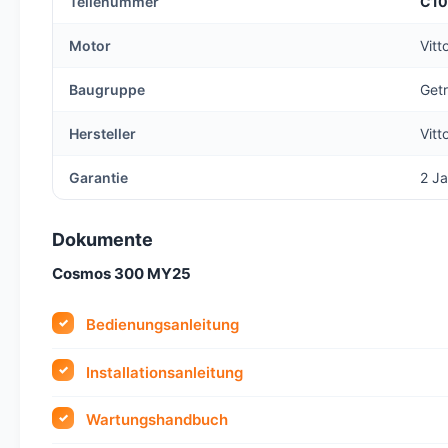
Teilenummer
C10
Motor
Vit
Baugruppe
Get
Hersteller
Vitt
Garantie
2 Ja
Dokumente
Cosmos 300 MY25
Bedienungsanleitung
Installationsanleitung
Wartungshandbuch