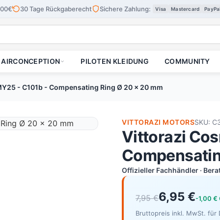
100€
30 Tage Rückgaberecht
Sichere Zahlung:
Visa
Mastercard
PayPa
AIRCONCEPTION
PILOTEN KLEIDUNG
COMMUNITY
MY25 - C101b - Compensating Ring Ø 20 x 20 mm
VITTORAZI MOTORS
SKU: C
Vittorazi Co
Compensatin
Offizieller Fachhändler · Ber
6,95 €
7,95 €
-1,00 €
Bruttopreis inkl. MwSt. fü