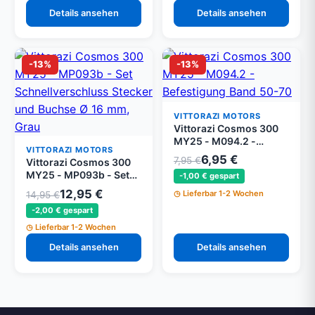
Details ansehen
Details ansehen
-13%
-13%
VITTORAZI MOTORS
Vittorazi Cosmos 300
MY25 - M094.2 -
VITTORAZI MOTORS
Befestigung Band 50-
6,95 €
7,95 €
Vittorazi Cosmos 300
70 mm (Set von 2)
MY25 - MP093b - Set
-1,00 € gespart
Schnellverschluss
12,95 €
Lieferbar 1-2 Wochen
14,95 €
Stecker und Buchse Ø
-2,00 € gespart
16 mm, Grau
Lieferbar 1-2 Wochen
Details ansehen
Details ansehen