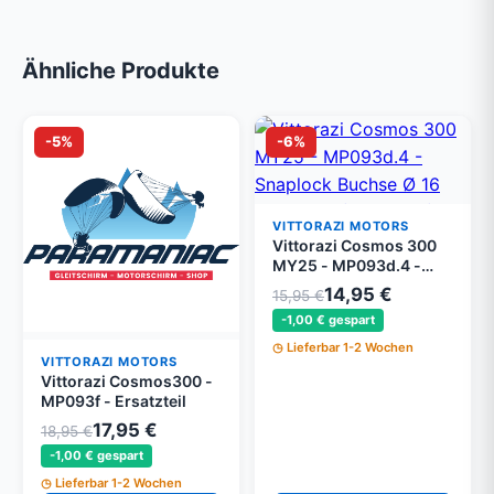
Ähnliche Produkte
-5%
-6%
VITTORAZI MOTORS
Vittorazi Cosmos 300
MY25 - MP093d.4 -
Schnappverschluss-
14,95 €
15,95 €
Buchse Ø 16 mm, Grau
-1,00 € gespart
(Set von 4)
Lieferbar 1-2 Wochen
VITTORAZI MOTORS
Vittorazi Cosmos300 -
MP093f - Ersatzteil
17,95 €
18,95 €
-1,00 € gespart
Lieferbar 1-2 Wochen