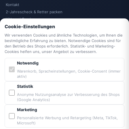
Kontakt
2-Jahrescheck & Retter packen
Vittorazi Service
Cookie-Einstellungen
Datenschutzerklärung
AGB
Wir verwenden Cookies und ähnliche Technologien, um Ihnen die
Widerrufsrecht
bestmögliche Erfahrung zu bieten. Notwendige Cookies sind für
den Betrieb des Shops erforderlich. Statistik- und Marketing-
Vertrag widerrufen
Cookies helfen uns, unser Angebot zu verbessern.
Impressum
Cookie-Einstellungen
Notwendig
Barrierefreiheit
Warenkorb, Spracheinstellungen, Cookie-Consent (immer
aktiv)
Sitemap
Statistik
PARTNER & MARKEN
Anonyme Nutzungsanalyse zur Verbesserung des Shops
(Google Analytics)
Vittorazi Motoren MY25
Marketing
Airconception
Personalisierte Werbung und Retargeting (Meta, TikTok,
Apco Aviation
Microsoft)