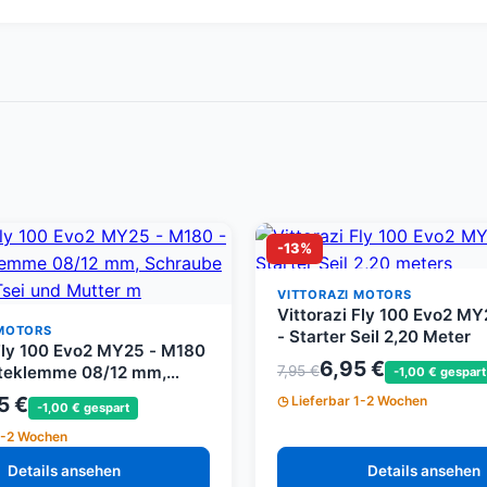
-13%
VITTORAZI MOTORS
Vittorazi Fly 100 Evo2 M
 MOTORS
- Starter Seil 2,20 Meter
 Fly 100 Evo2 MY25 - M180
6,95 €
lteklemme 08/12 mm,
7,95 €
-1,00 € gespart
4 x 20 mm Tsei und
5 €
Lieferbar 1-2 Wochen
-1,00 € gespart
t Flansch M4
1-2 Wochen
Details ansehen
Details ansehen