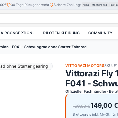
100€
30 Tage Rückgaberecht
Sichere Zahlung:
Visa
Mastercard
PayPa
AIRCONCEPTION
PILOTEN KLEIDUNG
COMMUNITY
Version - F041 - Schwungrad ohne Starter Zahnrad
VITTORAZI MOTORS
SKU: F
Vittorazi Fly
F041 - Schwu
Offizieller Fachhändler · Ber
149,00 €
169,00 €
Bruttopreis inkl. MwSt. fü