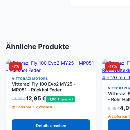
Ähnliche Produkte
-7%
-17%
VITTORAZI MOTORS
Vittorazi Fly 100 Evo2 MY25 -
VITTORAZI
MP051 - Rückhol Feder
Vittorazi
12,95 €
- Rohr Ha
13,95 €
-1,00 € gespart
Schraube 
4,9
Lieferbar 1-2 Wochen
5,95 €
Mutter mi
Lieferbar 
Details ansehen