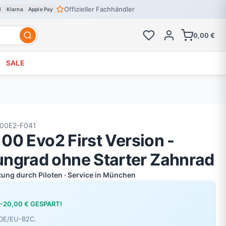
Offizieller Fachhändler
l
Klarna
Apple Pay
0,00 €
SALE
100E2-F041
 100 Evo2 First Version -
ngrad ohne Starter Zahnrad
atung durch Piloten · Service in München
-20,00 € GESPART!
r DE/EU-B2C.