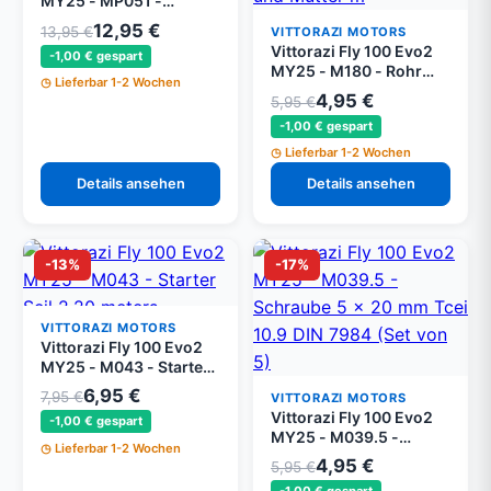
MY25 - MP051 -
Rückhol Feder
12,95 €
13,95 €
VITTORAZI MOTORS
Vittorazi Fly 100 Evo2
-1,00 € gespart
MY25 - M180 - Rohr
Lieferbar 1-2 Wochen
Halteklemme 08/12 mm,
4,95 €
5,95 €
Schraube 4 x 20 mm
-1,00 € gespart
Tsei und Mutter mit
Flansch M4
Lieferbar 1-2 Wochen
Details ansehen
Details ansehen
-13%
-17%
VITTORAZI MOTORS
Vittorazi Fly 100 Evo2
MY25 - M043 - Starter
Seil 2,20 Meter
6,95 €
7,95 €
VITTORAZI MOTORS
Vittorazi Fly 100 Evo2
-1,00 € gespart
MY25 - M039.5 -
Lieferbar 1-2 Wochen
Schraube 5 x 20 mm
4,95 €
5,95 €
Tcei 10.9 DIN 7984 (Set