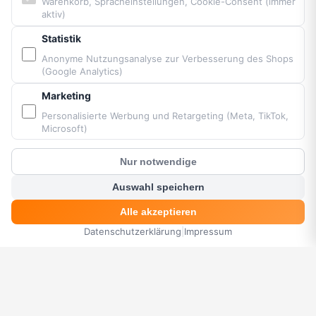
Warenkorb, Spracheinstellungen, Cookie-Consent (immer
aktiv)
PARTNER & MARKEN
Statistik
Vittorazi Motoren MY25
Anonyme Nutzungsanalyse zur Verbesserung des Shops
(Google Analytics)
Airconception
Apco Aviation
Marketing
Ozone
Personalisierte Werbung und Retargeting (Meta, TikTok,
Dudek
Microsoft)
BGD
MacPara
Nur notwendige
?
Kunden Chat
Neo
Auswahl speichern
Alle akzeptieren
Datenschutzerklärung
|
Impressum
HOME
MENÜ
SUCHE
KORB
KONTO
Bereitgestellt von Fresh Air © Paramaniacshop 2026
Shop-Version 2026-07-10