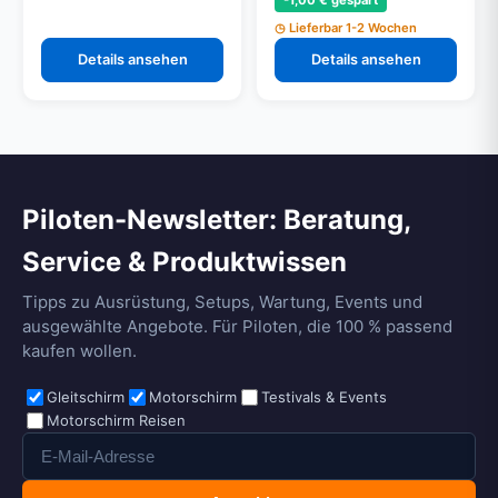
-1,00 € gespart
von 5)
Lieferbar 1-2 Wochen
Details ansehen
Details ansehen
Piloten-Newsletter: Beratung,
Service & Produktwissen
Tipps zu Ausrüstung, Setups, Wartung, Events und
ausgewählte Angebote. Für Piloten, die 100 % passend
kaufen wollen.
Gleitschirm
Motorschirm
Testivals & Events
Motorschirm Reisen