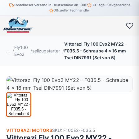
Kostenloser Versand in Deutschland ab 100€
30 Tage Rückgaberecht
Offizieller Fachhändler
Vittorazi Fly 100 Evo2 MY22 -
Fly100
…
seilzugstarter
F035.5 - Schraube 4 x 16 mm
Evo2
Tsei DIN7991 (Set von 5)
VITTORAZI MOTORS
SKU: F100E2-F035.5
Vittorazi Fly 100 Evo2 MY22 -