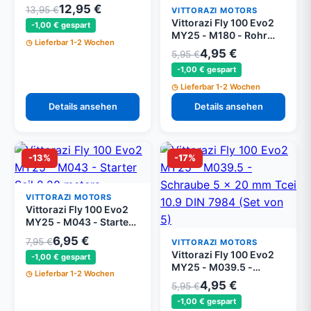
Rückhol Feder
12,95 €
13,95 €
VITTORAZI MOTORS
Vittorazi Fly 100 Evo2
-1,00 € gespart
MY25 - M180 - Rohr
Lieferbar 1-2 Wochen
Halteklemme 08/12 mm,
4,95 €
5,95 €
Schraube 4 x 20 mm
-1,00 € gespart
Tsei und Mutter mit
Flansch M4
Lieferbar 1-2 Wochen
Details ansehen
Details ansehen
-13%
-17%
VITTORAZI MOTORS
Vittorazi Fly 100 Evo2
MY25 - M043 - Starter
Seil 2,20 Meter
6,95 €
7,95 €
VITTORAZI MOTORS
Vittorazi Fly 100 Evo2
-1,00 € gespart
MY25 - M039.5 -
Lieferbar 1-2 Wochen
Schraube 5 x 20 mm
4,95 €
5,95 €
Tcei 10.9 DIN 7984 (Set
-1,00 € gespart
von 5)