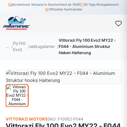
Kostenloser Versand in Deutschland ab 100€
30 Tage Rückgaberecht
Offizieller Fachhändler
Vittorazi Fly 100 Evo2 MY22 -
Fly100
…
seilzugstarter
F044 - Aluminium Struktur
Evo2
Haken Halterung
VITTORAZI MOTORS
SKU: F100E2-F044
Vittorazi Fly 100 Evo2 MY22 - F044